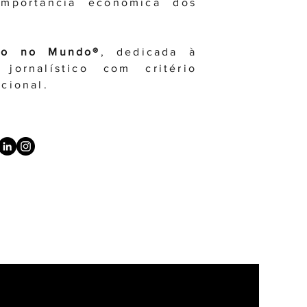
importância econômica dos
.
ho no Mundo®
, dedicada à
jornalístico com critério
ucional.